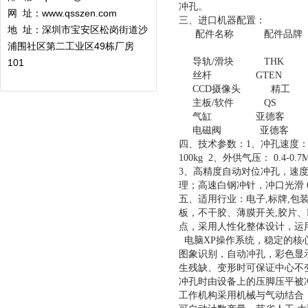
冲孔。
网 址：www.qsszen.com
三、进口机器配置：
地 址：深圳市宝安区松岗街道沙
配件名称 配件品牌
浦围社区第二工业区49栋厂房
导轨/滑块 TH
101
丝杆 GTEN 
CCD摄像头 精工
主板/软件 QS 
气缸 亚德客 
电磁阀 亚德客
四、技术参数：1、冲孔速度： <
100kg 2、外供气压： 0.4-0.7
3、高精度自动对位冲孔，速度
理；高速白钢冲针，冲口光滑
五、适用行业：电子,标牌,包
板，不干胶、薄膜开关,胶片、
点，采用人性化整体设计，运
电脑XP操作系统，稳定的核
图象识别，自动冲孔，彩色显
生残缺、变形时可保证中心不
冲孔时由设备上的压脚压平被
工作机构采用机械与气动结合