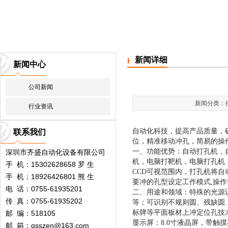
新闻详细
新闻中心
公司新闻
新闻分类：行
行业资讯
自动化科技，提高产品质量，
联系我们
位，精准移动冲孔，简易的操
一、功能优势：自动打孔机，
深圳市齐盛自动化设备有限公司
机，电脑打靶机，电脑打孔机
手 机：15302628658 罗 生
CCD可视范围内，打孔机将自
手 机：18926426801 熊 生
要冲的孔型设定工作模式,操
电 话：0755-61935201
二、用途和领域：特殊的光源
传 真：0755-61935202
等；可识别不规则圆、残缺圆. 
标牌等平面板材上冲定位孔技术参数:
邮 编：518105
显示屏：8.0寸液晶屏，带触
邮 箱：qsszen@163.com