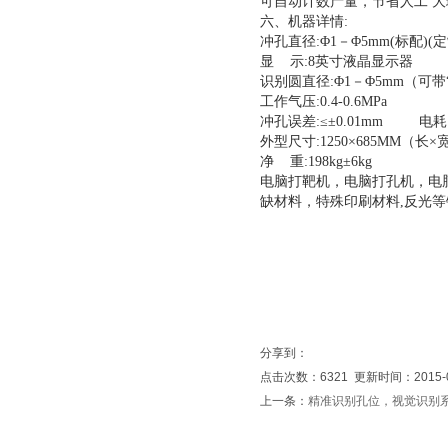
可自动计数产量，节省人工 
六、机器详情:
冲孔直径:Φ1－Φ5mm(标配)(
显 示:8英寸液晶显示器
识别圆直径:Φ1－Φ5mm（可带
工作气压:0.4-0.6MPa
冲孔误差:≤±0.01mm 电耗:0
外型尺寸:1250×685MM（长×
净 重:198kg±6kg
电脑打靶机，电脑打孔机，电
缺材料，特殊印刷材料,反光
分享到：
点击次数：6321
更新时间：2015-0
上一条：
精准识别孔位，视觉识别